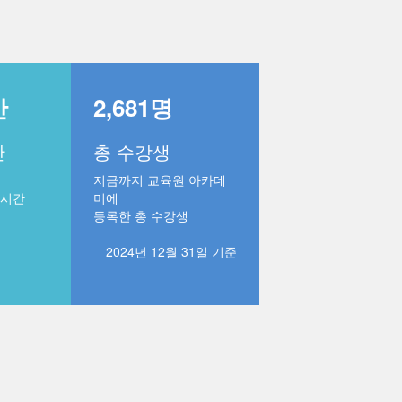
간
2,681명
간
총 수강생
지금까지 교육원 아카데
 시간
미에
등록한
총 수강생
2024년 12월 31일 기준