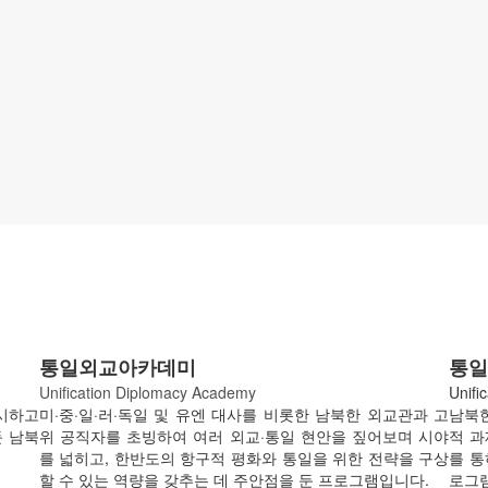
통일외교아카데미
통
Unification Diplomacy Academy
Unifi
시하고
미·중·일·러·독일 및 유엔 대사를 비롯한 남북한 외교관과 고
남북한
둔 남북
위 공직자를 초빙하여 여러 외교·통일 현안을 짚어보며 시야
적 과
를 넓히고, 한반도의 항구적 평화와 통일을 위한 전략을 구상
를 통
할 수 있는 역량을 갖추는 데 주안점을 둔 프로그램입니다.
로그