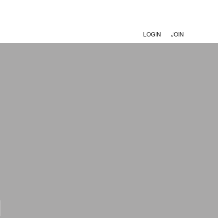
LOGIN
JOIN
써